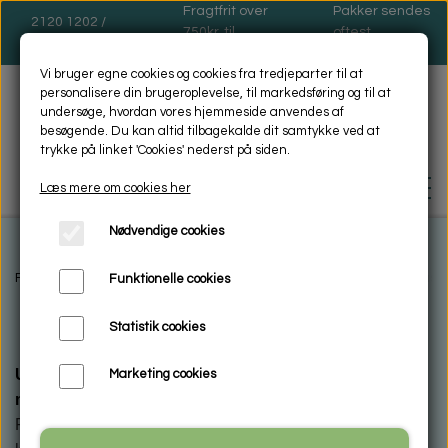
Fragtfrit over
Pakker sendes
2120 1202 /
750kr. til
oftest
dinas@dinas.dk
pakkeshop
mandage
Vi bruger egne cookies og cookies fra tredjeparter til at
personalisere din brugeroplevelse, til markedsføring og til at
undersøge, hvordan vores hjemmeside anvendes af
besøgende. Du kan altid tilbagekalde dit samtykke ved at
trykke på linket 'Cookies' nederst på siden.
Læs mere om cookies her
Nødvendige cookies
FORSIDE
Forside
Galleri shop
Glas håndlavet
Glas fyrfadsstager
Glas f
Funktionelle cookies
Statistik cookies
BIOSOL - MILJØVENLIG -
RENGØRING
Unikke håndlavede fyrfadsstager lavet i Bullseye glas i
Marketing cookies
mange farver.
HVAD ER MIKROFIBER
ENCAUSTIC VOKSMALING
Fyrfadsstagene er lavet i mange skønne farver, og det er
VASKEANVISNING