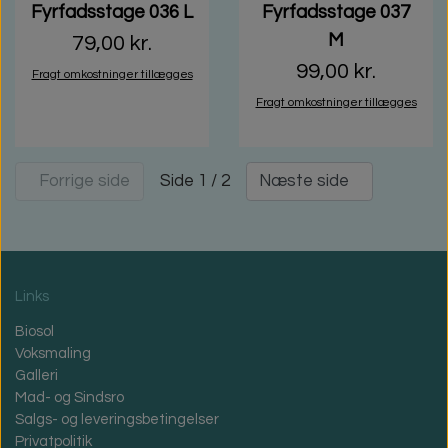
Fyrfadsstage 036 L
Fyrfadsstage 037
M
79,00 kr.
99,00 kr.
Fragt omkostninger tillægges
Fragt omkostninger tillægges
Side 1 / 2
Forrige side
Næste side
Links
Biosol
Voksmaling
Galleri
Mad- og Sindsro
Salgs- og leveringsbetingelser
Privatpolitik