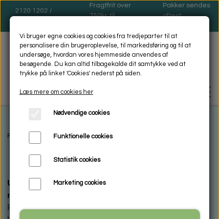
Fragtfrit over
Pakker sendes
2120 1202 /
750kr. til
oftest
dinas@dinas.dk
pakkeshop
mandage
Vi bruger egne cookies og cookies fra tredjeparter til at
personalisere din brugeroplevelse, til markedsføring og til at
undersøge, hvordan vores hjemmeside anvendes af
besøgende. Du kan altid tilbagekalde dit samtykke ved at
trykke på linket 'Cookies' nederst på siden.
Læs mere om cookies her
Nødvendige cookies
FORSIDE
Forside
Galleri shop
Glas håndlavet
Glas fyrfadsstager
Glas f
Funktionelle cookies
Statistik cookies
BIOSOL - MILJØVENLIG -
RENGØRING
Unikke håndlavede fyrfadsstager lavet i Bullseye glas i
Marketing cookies
mange farver.
HVAD ER MIKROFIBER
ENCAUSTIC VOKSMALING
Fyrfadsstagene er lavet i mange skønne farver, og det er
VASKEANVISNING