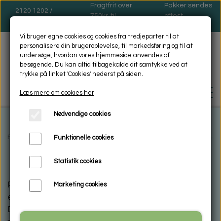
Fragtfrit over
Pakker sendes
2120 1202 /
750kr. til
oftest
dinas@dinas.dk
pakkeshop
mandage
Vi bruger egne cookies og cookies fra tredjeparter til at
personalisere din brugeroplevelse, til markedsføring og til at
undersøge, hvordan vores hjemmeside anvendes af
besøgende. Du kan altid tilbagekalde dit samtykke ved at
trykke på linket 'Cookies' nederst på siden.
Læs mere om cookies her
Nødvendige cookies
FORSIDE
Forside
Mad- og Sindsro Sensevejleder og Coach
Bodyanalyse
Funktionelle cookies
Statistik cookies
BIOSOL - MILJØVENLIG -
RENGØRING
På en professionel vægt med strimmel, får du lavet
Marketing cookies
en bodyanalyse af din krop.
HVAD ER MIKROFIBER
ENCAUSTIC VOKSMALING
Der angives vægt, BMI, bodyrating, bodyage, fedt,
VASKEANVISNING