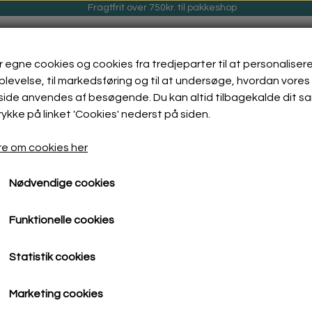
Fragtfrit over 750kr. til pakkeshop
r egne cookies og cookies fra tredjeparter til at personalisere
levelse, til markedsføring og til at undersøge, hvordan vores
ide anvendes af besøgende. Du kan altid tilbagekalde dit s
rykke på linket 'Cookies' nederst på siden.
GØRING
ENCAUSTIC VOKSMALING
GALLERI
e om cookies her
Nødvendige cookies
Funktionelle cookies
Statistik cookies
ollageteknik af alverdens papirtyper og farver.
Marketing cookies
krifter, blade og lignende. Min higen efter at finde det helt s