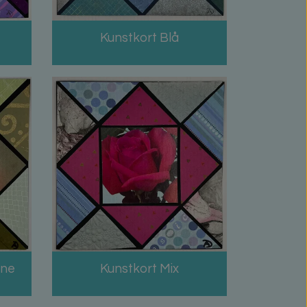
Kunstkort Blå
nne
Kunstkort Mix