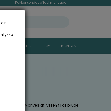
Pakker sendes oftest mandage
 din
amtykke
MAD- OG SINDSRO
OM
KONTAKT
pecielle motiv drives af lysten til at bruge