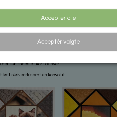
re til at finde de helt rigtige farver, der matcher motive
Acceptér alle
herefter blevet indrammet med trekanter fra papirer, der fr
ort, du kan vedlægge en gave, eller som et mindre maleri. 
Acceptér valgte
lle papirer, hvor farvepigmenterne tåler direkte sollys ell
er, og det er kun at gå på jagt efter hvilke farver, der appel
der kun findes et kort af hver.
 løst skriveark samt en konvolut.