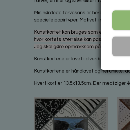
farver, emner og størrelser i fotoet.
Min nørdede farvesans er herefter gået vide
specielle papirtyper. Motivet i midten er 
Kunstkortet kan bruges som et eksklusivt k
hvor kortets størrelse kan passe ind.
Jeg skal gøre opmærksom på, at det ikke er a
Kunstkortene er lavet i alverdens skønne farv
Kunstkortene er håndlavet og hel unikke, da 
Hvert kort er 13,5x13,5cm. Der medfølger ét