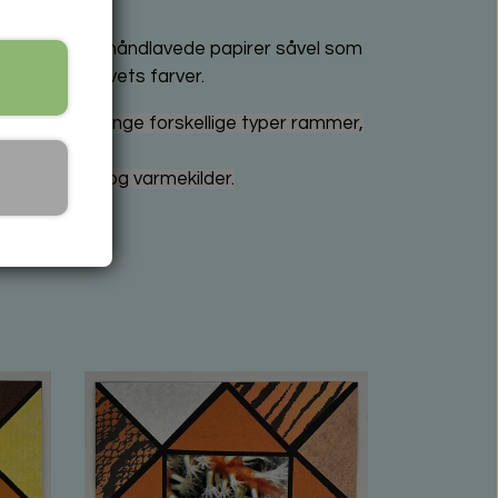
t i mine mange håndlavede papirer såvel som
emhæver motivets farver.
Der findes mange forskellige typer rammer,
er andre lys- og varmekilder.
ler til dig.