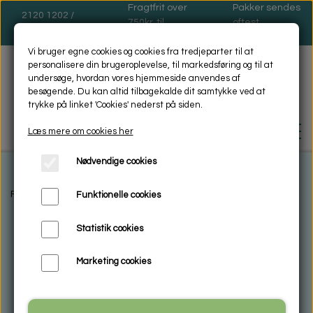
Fragtfrit over
Pakker sendes
2120 1202 /
750kr. til
oftest
dinas@dinas.dk
pakkeshop
mandage
Vi bruger egne cookies og cookies fra tredjeparter til at
personalisere din brugeroplevelse, til markedsføring og til at
undersøge, hvordan vores hjemmeside anvendes af
besøgende. Du kan altid tilbagekalde dit samtykke ved at
trykke på linket 'Cookies' nederst på siden.
Læs mere om cookies her
Nødvendige cookies
FORSIDE
Forside
Encaustic Voksmaling Materialer
Voksfarver
39 Neon g
Funktionelle cookies
Statistik cookies
BIOSOL - MILJØVENLIG -
RENGØRING
Marketing cookies
HVAD ER MIKROFIBER
ENCAUSTIC VOKSMALING
VASKEANVISNING