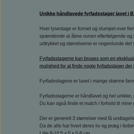
Unikke håndlavede fyrfadsstager lavet i B
Hver lysestage er formet og slumpet over for
spændende at åbne ovnen efterfølgende og se,
udtrykket og størrelserne er nogenlunde de
Fyrfadsstagerne kan bruges som en eksklusiv
mulighed for at finde nogle fyrfadsstager der
Fyrfadsstagene er lavet i mange skønne farver, 
Fyrfadsstagerne er håndlavet og hel unikke, 
Du kan også finde et match i forhold til mine 
Der er generelt 3 størrelser med få undtagels
Da de alle har hvert deres liv og præg i for
Lille 9-10,5 x 5 x 5-6 cm