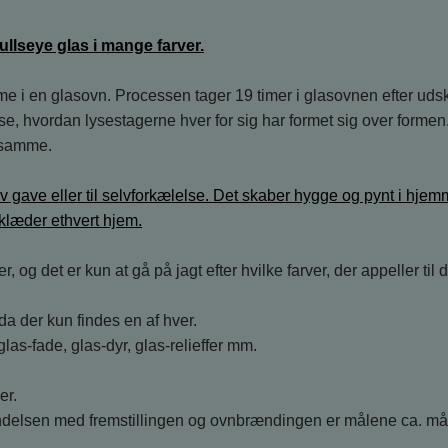
ullseye glas i mange farver.
me i en glasovn. Processen tager 19 timer i glasovnen efter udsk
 hvordan lysestagerne hver for sig har formet sig over formen. 
t samme.
 gave eller til selvforkælelse. Det skaber hygge og pynt i hje
 klæder ethvert hjem.
og det er kun at gå på jagt efter hvilke farver, der appeller til d
da der kun findes en af hver.
glas-fade, glas-dyr, glas-relieffer mm.
er.
bindelsen med fremstillingen og ovnbrændingen er målene ca. må