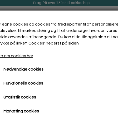
Fragtfrit over 750kr. til pakkeshop
r egne cookies og cookies fra tredjeparter til at personalisere
levelse, til markedsføring og til at undersøge, hvordan vores
ide anvendes af besøgende. Du kan altid tilbagekalde dit s
rykke på linket 'Cookies' nederst på siden.
GØRING
ENCAUSTIC VOKSMALING
GALLERI
e om cookies her
Nødvendige cookies
dsstager
Glas fyrfadsstager Grønne
Fyrfadsstage 200 M
Funktionelle cookies
Fyrfadsstage 200 M
Statistik cookies
99,00 kr.
Marketing cookies
Fragt omkostninger tillægges