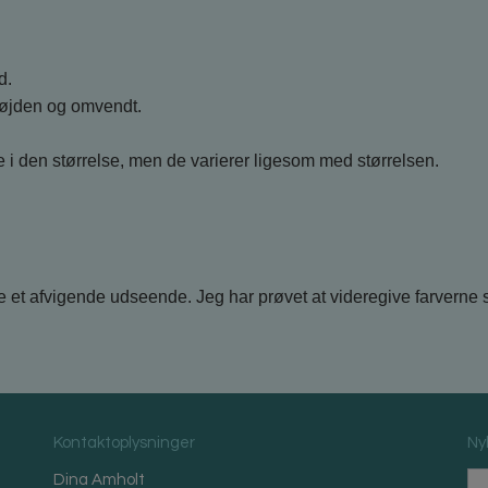
d.
højden og omvendt.
i den størrelse, men de varierer ligesom med størrelsen.
et afvigende udseende. Jeg har prøvet at videregive farverne 
Kontaktoplysninger
Ny
Dina Amholt