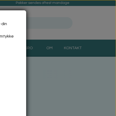
Pakker sendes oftest mandage
 din
amtykke
MAD- OG SINDSRO
OM
KONTAKT