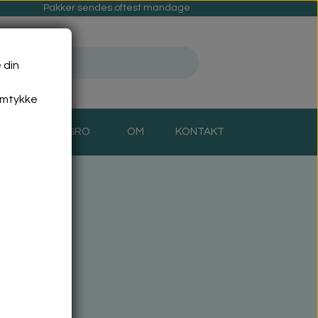
Pakker sendes oftest mandage
 din
amtykke
MAD- OG SINDSRO
OM
KONTAKT