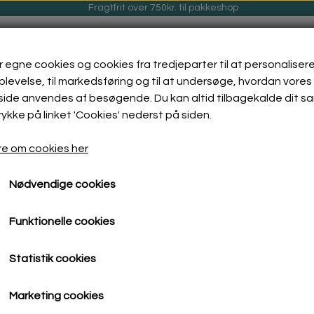
Fragtfrit over 750kr. til pakkeshop
r egne cookies og cookies fra tredjeparter til at personalisere
levelse, til markedsføring og til at undersøge, hvordan vores
ide anvendes af besøgende. Du kan altid tilbagekalde dit s
rykke på linket 'Cookies' nederst på siden.
GØRING
ENCAUSTIC VOKSMALING
GALLERI
e om cookies her
Nødvendige cookies
las dyr rød - lilla - rosa
Glas dyr rød 27
Funktionelle cookies
Glas dyr rød 27
Statistik cookies
119,00 kr.
Marketing cookies
Fragt omkostninger tillægges