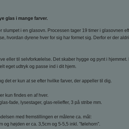
ye glas i mange farver.
iver slumpet i en glasovn. Processen tager 19 timer i glasovnen ef
hvordan dyrene hver for sig har formet sig. Derfor er der aldri
e eller til selvforkælelse. Det skaber hygge og pynt i hjemme
elt eget udtryk og passe ind i dit hjem.
det er kun at se efter hvilke farver, der appeller til dig.
er kun findes en af hver.
las-fade, lysestager, glas-relieffer, 3 på stribe mm.
indelsen med fremstillingen er målene ca. mål:
m og højden er ca. 3,5cm og 5-5,5 inkl. ”følehorn”.