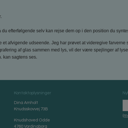
.
 du efterfølgende selv kan rejse dem op i den position du syntes 
et afvigende udseende. Jeg har prøvet at videregive farverne 
rafering af glas sammen med lys, vil der være spejlinger af lyset 
n. kan sagtens ses.
Kontaktoplysninger
Ny
Dina Amholt
Knudsskovvej 73B
(m
Knudshoved Odde
4760 Vordingborg