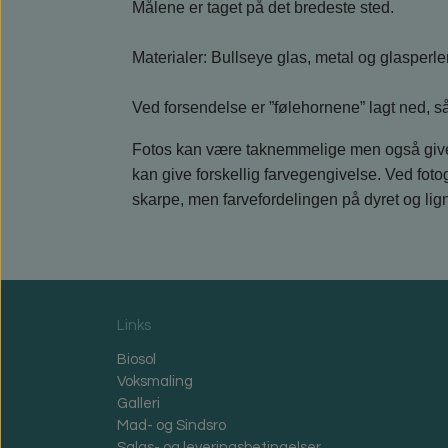
Målene er taget på det bredeste sted.
Materialer: Bullseye glas, metal og glasperler
Ved forsendelse er ”følehornene” lagt ned, så
Fotos kan være taknemmelige men også give 
kan give forskellig farvegengivelse. Ved fotog
skarpe, men farvefordelingen på dyret og lig
Links
Biosol
Voksmaling
Galleri
Mad- og Sindsro
Salgs- og leveringsbetingelser