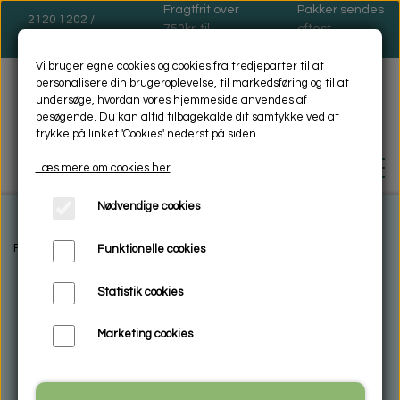
Fragtfrit over
Pakker sendes
2120 1202 /
750kr. til
oftest
dinas@dinas.dk
pakkeshop
mandage
Vi bruger egne cookies og cookies fra tredjeparter til at
personalisere din brugeroplevelse, til markedsføring og til at
undersøge, hvordan vores hjemmeside anvendes af
besøgende. Du kan altid tilbagekalde dit samtykke ved at
trykke på linket 'Cookies' nederst på siden.
Læs mere om cookies her
Nødvendige cookies
FORSIDE
Forside
Galleri shop
Glas håndlavet
Glas dyr
Glas dyr sort -hv
Funktionelle cookies
Statistik cookies
BIOSOL - MILJØVENLIG -
RENGØRING
Marketing cookies
HVAD ER MIKROFIBER
ENCAUSTIC VOKSMALING
VASKEANVISNING