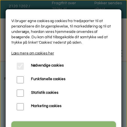
Fragtfrit over
Pakker sendes
2120 1202 /
750kr. til
oftest
dinas@dinas.dk
pakkeshop
mandage
Vi bruger egne cookies og cookies fra tredjeparter til at
personalisere din brugeroplevelse, til markedsføring og til at
undersøge, hvordan vores hjemmeside anvendes af
besøgende. Du kan altid tilbagekalde dit samtykke ved at
trykke på linket 'Cookies' nederst på siden.
Læs mere om cookies her
Nødvendige cookies
FORSIDE
Forside
Mad- og Sindsro Sensevejleder og Coach
Sense bøger 
Funktionelle cookies
Statistik cookies
BIOSOL - MILJØVENLIG -
RENGØRING
Marketing cookies
HVAD ER MIKROFIBER
ENCAUSTIC VOKSMALING
VASKEANVISNING