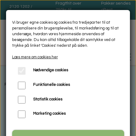
Fragtfrit over
Pakker sendes
2120 1202 /
750kr. til
oftest
dinas@dinas.dk
pakkeshop
mandage
Vi bruger egne cookies og cookies fra tredjeparter til at
personalisere din brugeroplevelse, til markedsføring og til at
undersøge, hvordan vores hjemmeside anvendes af
besøgende. Du kan altid tilbagekalde dit samtykke ved at
trykke på linket 'Cookies' nederst på siden.
Læs mere om cookies her
Nødvendige cookies
FORSIDE
Forside
Galleri shop
Glas håndlavet
Glas Sushi skåle
Glas sush
Funktionelle cookies
Statistik cookies
BIOSOL - MILJØVENLIG -
RENGØRING
Marketing cookies
HVAD ER MIKROFIBER
ENCAUSTIC VOKSMALING
VASKEANVISNING