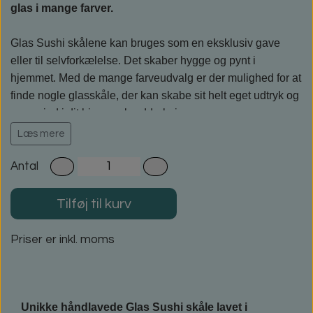
glas i mange farver.
Glas Sushi skålene kan bruges som en eksklusiv gave
eller til selvforkælelse. Det skaber hygge og pynt i
hjemmet. Med de mange farveudvalg er der mulighed for at
finde nogle glasskåle, der kan skabe sit helt eget udtryk og
passe ind i dit hjem og borddækning.
Brug skålen til små snacks, salt eller til Soya eller lign. til
Læs mere
sushi‘en.
Antal
Størrelsen og højden varierer en lille smule fra 7,5-8cm x
7,5-8cm og højden er ca. 2cm. Dog er hver farve rimelig
Tilføj til kurv
ens i størrelsen (de 4 sammensatte skåle).
Skålene har ikke en hel flad bund og kan derfor evt.
Priser er inkl. moms
påmonteres med små gummi dutter, hvis du ikke ønsker de
kan ”snurre” rundt.
Unikke håndlavede Glas Sushi skåle lavet i