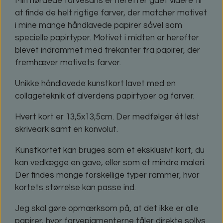
Min nørdede farvesans er herefter gået videre til
at finde de helt rigtige farver, der matcher motivet
i mine mange håndlavede papirer såvel som
specielle papirtyper. Motivet i midten er herefter
blevet indrammet med trekanter fra papirer, der
fremhæver motivets farver.
Unikke håndlavede kunstkort lavet med en
collageteknik af alverdens papirtyper og farver.
Hvert kort er 13,5x13,5cm. Der medfølger ét løst
skriveark samt en konvolut.
Kunstkortet kan bruges som et eksklusivt kort, du
kan vedlægge en gave, eller som et mindre maleri.
Der findes mange forskellige typer rammer, hvor
kortets størrelse kan passe ind.
Jeg skal gøre opmærksom på, at det ikke er alle
papirer, hvor farvepigmenterne tåler direkte sollys