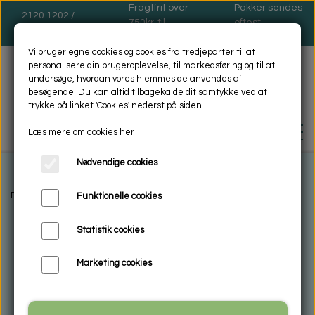
Fragtfrit over
Pakker sendes
2120 1202 /
750kr. til
oftest
dinas@dinas.dk
pakkeshop
mandage
Vi bruger egne cookies og cookies fra tredjeparter til at
personalisere din brugeroplevelse, til markedsføring og til at
undersøge, hvordan vores hjemmeside anvendes af
besøgende. Du kan altid tilbagekalde dit samtykke ved at
trykke på linket 'Cookies' nederst på siden.
Læs mere om cookies her
Nødvendige cookies
FORSIDE
Forside
Galleri shop
Kunstkort
Kunstkort Mix
Kunstkort 105
Funktionelle cookies
Statistik cookies
BIOSOL - MILJØVENLIG -
RENGØRING
Marketing cookies
HVAD ER MIKROFIBER
ENCAUSTIC VOKSMALING
VASKEANVISNING