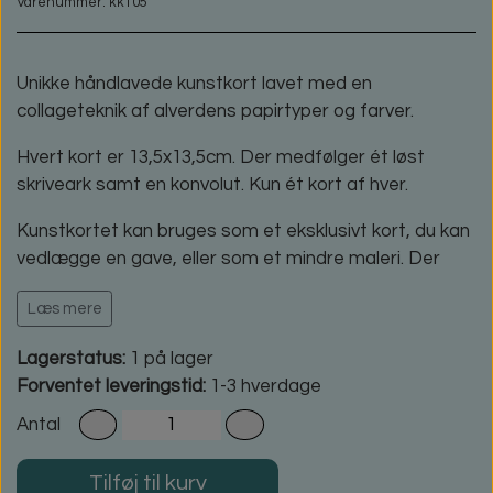
Varenummer: kk105
Unikke håndlavede kunstkort lavet med en
collageteknik af alverdens papirtyper og farver.
Hvert kort er 13,5x13,5cm. Der medfølger ét løst
skriveark samt en konvolut. Kun ét kort af hver.
Kunstkortet kan bruges som et eksklusivt kort, du kan
vedlægge en gave, eller som et mindre maleri. Der
findes mange forskellige typer rammer, hvor kortets
Læs mere
størrelse kan passe ind. Jeg skal gøre opmærksom
på, at det ikke er alle papirer, hvor farvepigmenterne
Lagerstatus:
1 på lager
tåler direkte sollys eller andre lys- og varmekilder.
Forventet leveringstid:
1-3 hverdage
Antal
Tilføj til kurv