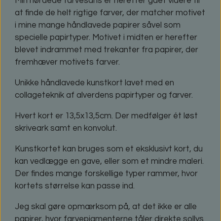
Min nørdede farvesans er herefter gået videre til
at finde de helt rigtige farver, der matcher motivet
i mine mange håndlavede papirer såvel som
specielle papirtyper. Motivet i midten er herefter
blevet indrammet med trekanter fra papirer, der
fremhæver motivets farver.
Unikke håndlavede kunstkort lavet med en
collageteknik af alverdens papirtyper og farver.
Hvert kort er 13,5x13,5cm. Der medfølger ét løst
skriveark samt en konvolut.
Kunstkortet kan bruges som et eksklusivt kort, du
kan vedlægge en gave, eller som et mindre maleri.
Der findes mange forskellige typer rammer, hvor
kortets størrelse kan passe ind.
Jeg skal gøre opmærksom på, at det ikke er alle
papirer, hvor farvepigmenterne tåler direkte sollys