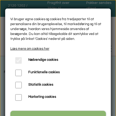
Fragtfrit over
Pakker sendes
2120 1202 /
750kr. til
oftest
dinas@dinas.dk
pakkeshop
mandage
Vi bruger egne cookies og cookies fra tredjeparter til at
personalisere din brugeroplevelse, til markedsføring og til at
undersøge, hvordan vores hjemmeside anvendes af
besøgende. Du kan altid tilbagekalde dit samtykke ved at
trykke på linket 'Cookies' nederst på siden.
Læs mere om cookies her
Nødvendige cookies
FORSIDE
Forside
Galleri shop
Kunstkort
Kunstkort Blå
Kunstkort 200
Funktionelle cookies
Statistik cookies
BIOSOL - MILJØVENLIG -
RENGØRING
Marketing cookies
HVAD ER MIKROFIBER
ENCAUSTIC VOKSMALING
VASKEANVISNING