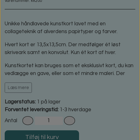
Varenummer: kk200
Unikke håndlavede kunstkort lavet med en
collageteknik af alverdens papirtyper og farver.
Hvert kort er 13,5x13,5cm. Der medfølger ét løst
skriveark samt en konvolut. Kun ét kort af hver.
Kunstkortet kan bruges som et eksklusivt kort, du kan
vedlægge en gave, eller som et mindre maleri. Der
findes mange forskellige typer rammer, hvor kortets
Læs mere
størrelse kan passe ind. Jeg skal gøre opmærksom
på, at det ikke er alle papirer, hvor farvepigmenterne
Lagerstatus:
1 på lager
tåler direkte sollys eller andre lys- og varmekilder.
Forventet leveringstid:
1-3 hverdage
Antal
Tilføj til kurv